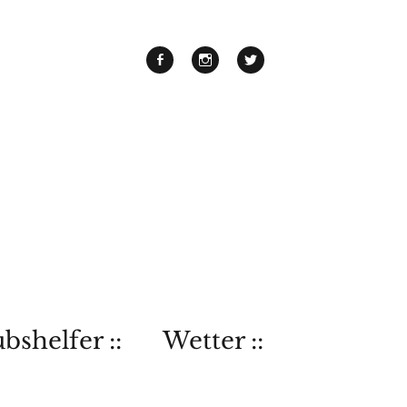
bshelfer ::
Wetter ::