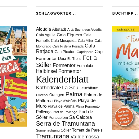
SCHLAGWÖRTER ::
BUCHTIPP ::
Alcúdia
Altstadt
Artà
Bucht von Alcúdia
Cala Figuera
Cala Agulla
Cala
Fornells
Cala Mesquida
Cala Millor
Cala
Cala
Mondragó
Cala Pi de la Posada
Ratjada
Cap
Can Picafort
Capdepera
Fet a
Formentor
Deià
Es Trenc
Sóller
Formentor
Fornalutx
Halbinsel Formentor
Kalenderblatt
Kathedrale
La Seu
Leuchtturm
Palma
Palma de
Orangen
Olivenöl
Playa de
Mallorca
Playa d'Alcúdia
Muro
Playa de Palma
Playa Formentor
Port de
Pollença
Port de Pollença
Sóller
Sa Calobra
Portocolom
Serra de Tramuntana
Torrent de Pareis
Sòller
Sonnenaufgang
Tramuntana
Valldemossa