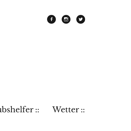
bshelfer ::
Wetter ::