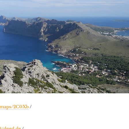
l/maps/2C0Xb
/
0/deed.de
/