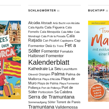
SCHLAGWÖRTER ::
BUCHTIPP ::
Alcúdia
Altstadt
Artà
Bucht von Alcúdia
Cala Figuera
Cala Agulla
Cala
Fornells
Cala Mesquida
Cala Millor
Cala
Cala
Mondragó
Cala Pi de la Posada
Ratjada
Cap
Can Picafort
Capdepera
Fet a
Formentor
Deià
Es Trenc
Sóller
Formentor
Fornalutx
Halbinsel Formentor
Kalenderblatt
Kathedrale
La Seu
Leuchtturm
Palma
Palma de
Orangen
Olivenöl
Playa de
Mallorca
Playa d'Alcúdia
Muro
Playa de Palma
Playa Formentor
Port de
Pollença
Port de Pollença
Sóller
Sa Calobra
Portocolom
Serra de Tramuntana
Torrent de Pareis
Sòller
Sonnenaufgang
Tramuntana
Valldemossa