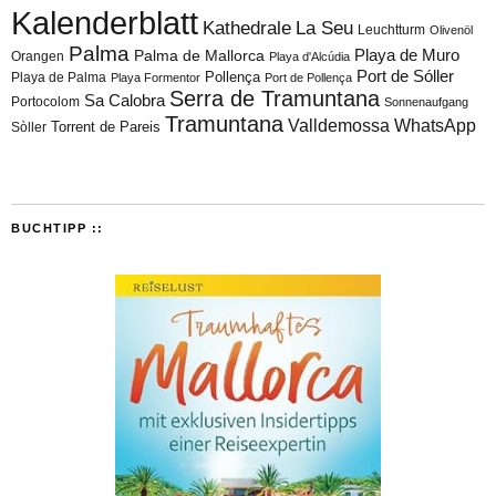
Kalenderblatt
Kathedrale
La Seu
Leuchtturm
Olivenöl
Palma
Playa de Muro
Palma de Mallorca
Orangen
Playa d'Alcúdia
Port de Sóller
Playa de Palma
Pollença
Playa Formentor
Port de Pollença
Serra de Tramuntana
Sa Calobra
Portocolom
Sonnenaufgang
Tramuntana
Valldemossa
WhatsApp
Torrent de Pareis
Sòller
BUCHTIPP ::