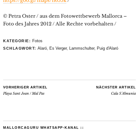
https://goo.gl/maps/n655k
/
© Petra Oster / aus dem Fotowettbewerb Mallorca –
Foto des Jahres 2012 / Alle Rechte vorbehalten /
Fotos
KATEGORIE:
Alaró
,
Es Verger
,
Lammschulter
,
Puig d'Alaró
SCHLAGWORT:
VORHERIGER ARTIKEL
NÄCHSTER ARTIKEL
Playa Sant Joan / Mal Pas
Cala S’Almunia
MALLORCAGURU WHATSAPP-KANAL ::