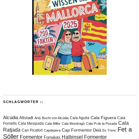
SCHLAGWÖRTER ::
Alcúdia
Cala Figuera
Altstadt
Cala Agulla
Cala
Artà
Bucht von Alcúdia
Cala
Fornells
Cala Mesquida
Cala Millor
Cala Mondragó
Cala Pi de la Posada
Fet a
Ratjada
Cap Formentor
Can Picafort
Deià
Capdepera
Es Trenc
Sóller
Formentor
Halbinsel Formentor
Fornalutx