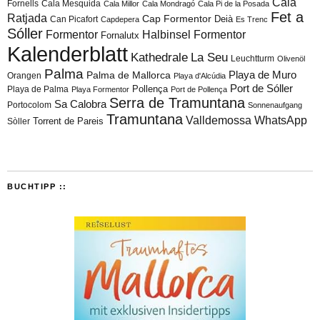
Cala
Fornells
Cala Mesquida
Cala Millor
Cala Mondragó
Cala Pi de la Posada
Fet a
Ratjada
Cap Formentor
Can Picafort
Deià
Capdepera
Es Trenc
Sóller
Formentor
Halbinsel Formentor
Fornalutx
Kalenderblatt
Kathedrale
La Seu
Leuchtturm
Olivenöl
Palma
Playa de Muro
Palma de Mallorca
Orangen
Playa d'Alcúdia
Port de Sóller
Playa de Palma
Pollença
Playa Formentor
Port de Pollença
Serra de Tramuntana
Sa Calobra
Portocolom
Sonnenaufgang
Tramuntana
Valldemossa
WhatsApp
Torrent de Pareis
Sòller
BUCHTIPP ::