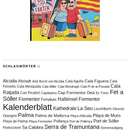
SCHLAGWÖRTER ::
Alcúdia
Cala Figuera
Altstadt
Cala Agulla
Cala
Artà
Bucht von Alcúdia
Cala
Fornells
Cala Mesquida
Cala Millor
Cala Mondragó
Cala Pi de la Posada
Fet a
Ratjada
Cap Formentor
Can Picafort
Deià
Capdepera
Es Trenc
Sóller
Formentor
Halbinsel Formentor
Fornalutx
Kalenderblatt
Kathedrale
La Seu
Leuchtturm
Olivenöl
Palma
Playa de Muro
Palma de Mallorca
Orangen
Playa d'Alcúdia
Port de Sóller
Playa de Palma
Pollença
Playa Formentor
Port de Pollença
Serra de Tramuntana
Sa Calobra
Portocolom
Sonnenaufgang