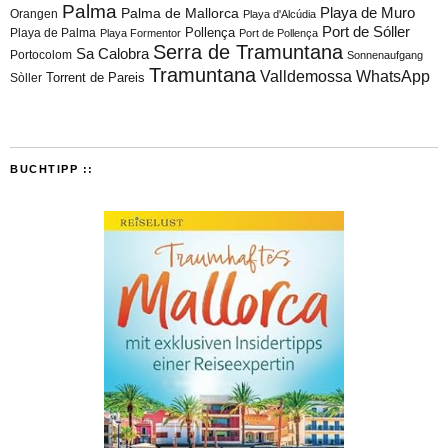
Palma
Playa de Muro
Palma de Mallorca
Orangen
Playa d'Alcúdia
Port de Sóller
Playa de Palma
Pollença
Playa Formentor
Port de Pollença
Serra de Tramuntana
Sa Calobra
Portocolom
Sonnenaufgang
Tramuntana
Valldemossa
WhatsApp
Torrent de Pareis
Sòller
BUCHTIPP ::