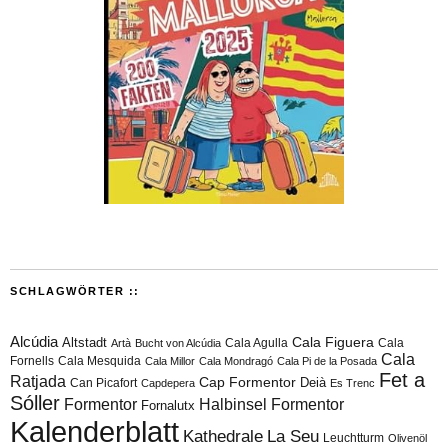
SCHLAGWÖRTER ::
Alcúdia
Cala Figuera
Altstadt
Cala Agulla
Cala
Artà
Bucht von Alcúdia
Cala
Fornells
Cala Mesquida
Cala Millor
Cala Mondragó
Cala Pi de la Posada
Fet a
Ratjada
Cap Formentor
Can Picafort
Deià
Capdepera
Es Trenc
Sóller
Formentor
Halbinsel Formentor
Fornalutx
Kalenderblatt
Kathedrale
La Seu
Leuchtturm
Olivenöl