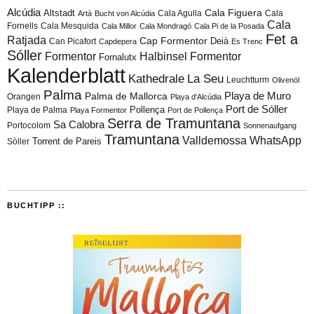
Alcúdia
Cala Figuera
Altstadt
Cala Agulla
Cala
Artà
Bucht von Alcúdia
Cala
Fornells
Cala Mesquida
Cala Millor
Cala Mondragó
Cala Pi de la Posada
Fet a
Ratjada
Cap Formentor
Can Picafort
Deià
Capdepera
Es Trenc
Sóller
Formentor
Halbinsel Formentor
Fornalutx
Kalenderblatt
Kathedrale
La Seu
Leuchtturm
Olivenöl
Palma
Playa de Muro
Palma de Mallorca
Orangen
Playa d'Alcúdia
Port de Sóller
Playa de Palma
Pollença
Playa Formentor
Port de Pollença
Serra de Tramuntana
Sa Calobra
Portocolom
Sonnenaufgang
Tramuntana
Valldemossa
WhatsApp
Torrent de Pareis
Sòller
BUCHTIPP ::