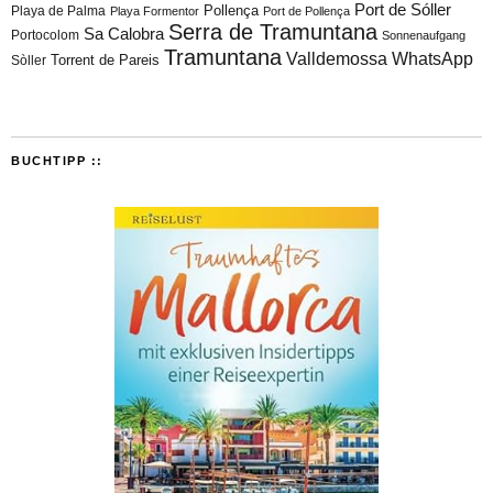
Port de Sóller
Playa de Palma
Pollença
Playa Formentor
Port de Pollença
Serra de Tramuntana
Sa Calobra
Portocolom
Sonnenaufgang
Tramuntana
Valldemossa
WhatsApp
Torrent de Pareis
Sòller
BUCHTIPP ::