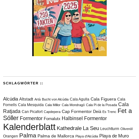
SCHLAGWÖRTER ::
Alcúdia
Cala Figuera
Altstadt
Cala Agulla
Cala
Artà
Bucht von Alcúdia
Cala
Fornells
Cala Mesquida
Cala Millor
Cala Mondragó
Cala Pi de la Posada
Fet a
Ratjada
Cap Formentor
Can Picafort
Deià
Capdepera
Es Trenc
Sóller
Formentor
Halbinsel Formentor
Fornalutx
Kalenderblatt
Kathedrale
La Seu
Leuchtturm
Olivenöl
Palma
Playa de Muro
Palma de Mallorca
Orangen
Playa d'Alcúdia