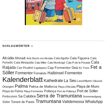
SCHLAGWÖRTER ::
Alcúdia
Cala Figuera
Altstadt
Cala Agulla
Cala
Artà
Bucht von Alcúdia
Cala
Fornells
Cala Mesquida
Cala Millor
Cala Mondragó
Cala Pi de la Posada
Fet a
Ratjada
Cap Formentor
Can Picafort
Deià
Capdepera
Es Trenc
Sóller
Formentor
Halbinsel Formentor
Fornalutx
Kalenderblatt
Kathedrale
La Seu
Leuchtturm
Olivenöl
Palma
Playa de Muro
Palma de Mallorca
Orangen
Playa d'Alcúdia
Port de Sóller
Playa de Palma
Pollença
Playa Formentor
Port de Pollença
Serra de Tramuntana
Sa Calobra
Portocolom
Sonnenaufgang
Tramuntana
Valldemossa
WhatsApp
Torrent de Pareis
Sòller