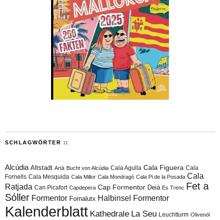
SCHLAGWÖRTER ::
Alcúdia
Cala Figuera
Altstadt
Cala Agulla
Cala
Artà
Bucht von Alcúdia
Cala
Fornells
Cala Mesquida
Cala Millor
Cala Mondragó
Cala Pi de la Posada
Fet a
Ratjada
Cap Formentor
Can Picafort
Deià
Capdepera
Es Trenc
Sóller
Formentor
Halbinsel Formentor
Fornalutx
Kalenderblatt
Kathedrale
La Seu
Leuchtturm
Olivenöl