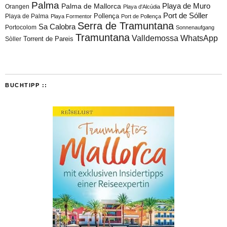
Palma
Playa de Muro
Palma de Mallorca
Orangen
Playa d'Alcúdia
Port de Sóller
Playa de Palma
Pollença
Playa Formentor
Port de Pollença
Serra de Tramuntana
Sa Calobra
Portocolom
Sonnenaufgang
Tramuntana
Valldemossa
WhatsApp
Torrent de Pareis
Sòller
BUCHTIPP ::