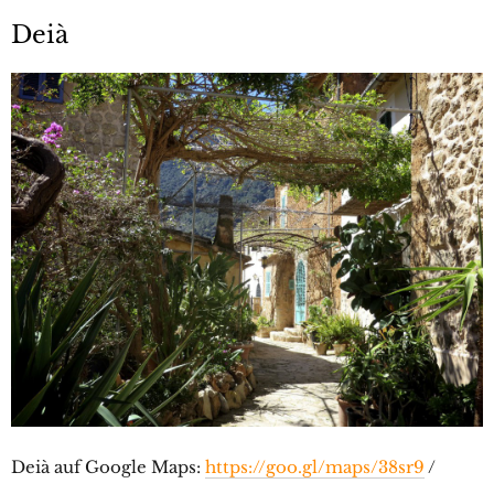
Deià
Deià auf Google Maps:
https://goo.gl/maps/38sr9
/