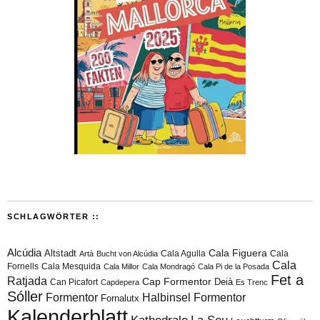
SCHLAGWÖRTER ::
Alcúdia
Cala Figuera
Altstadt
Cala Agulla
Cala
Artà
Bucht von Alcúdia
Cala
Fornells
Cala Mesquida
Cala Millor
Cala Mondragó
Cala Pi de la Posada
Fet a
Ratjada
Cap Formentor
Can Picafort
Deià
Capdepera
Es Trenc
Sóller
Formentor
Halbinsel Formentor
Fornalutx
Kalenderblatt