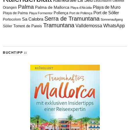
Kathedrale
La Seu
Leuchtturm
Olivenöl
Palma
Playa de Muro
Palma de Mallorca
Orangen
Playa d'Alcúdia
Port de Sóller
Playa de Palma
Pollença
Playa Formentor
Port de Pollença
Serra de Tramuntana
Sa Calobra
Portocolom
Sonnenaufgang
Tramuntana
Valldemossa
WhatsApp
Torrent de Pareis
Sòller
BUCHTIPP ::