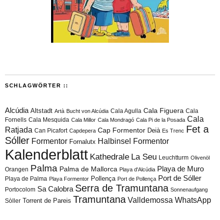
SCHLAGWÖRTER ::
Alcúdia
Cala Figuera
Altstadt
Cala Agulla
Cala
Artà
Bucht von Alcúdia
Cala
Fornells
Cala Mesquida
Cala Millor
Cala Mondragó
Cala Pi de la Posada
Fet a
Ratjada
Cap Formentor
Can Picafort
Deià
Capdepera
Es Trenc
Sóller
Formentor
Halbinsel Formentor
Fornalutx
Kalenderblatt
Kathedrale
La Seu
Leuchtturm
Olivenöl
Palma
Playa de Muro
Palma de Mallorca
Orangen
Playa d'Alcúdia
Port de Sóller
Playa de Palma
Pollença
Playa Formentor
Port de Pollença
Serra de Tramuntana
Sa Calobra
Portocolom
Sonnenaufgang
Tramuntana
Valldemossa
WhatsApp
Torrent de Pareis
Sòller