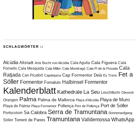
SCHLAGWÖRTER ::
Alcúdia
Cala Figuera
Altstadt
Cala Agulla
Cala
Artà
Bucht von Alcúdia
Cala
Fornells
Cala Mesquida
Cala Millor
Cala Mondragó
Cala Pi de la Posada
Fet a
Ratjada
Cap Formentor
Can Picafort
Deià
Capdepera
Es Trenc
Sóller
Formentor
Halbinsel Formentor
Fornalutx
Kalenderblatt
Kathedrale
La Seu
Leuchtturm
Olivenöl
Palma
Playa de Muro
Palma de Mallorca
Orangen
Playa d'Alcúdia
Port de Sóller
Playa de Palma
Pollença
Playa Formentor
Port de Pollença
Serra de Tramuntana
Sa Calobra
Portocolom
Sonnenaufgang
Tramuntana
Valldemossa
WhatsApp
Torrent de Pareis
Sòller