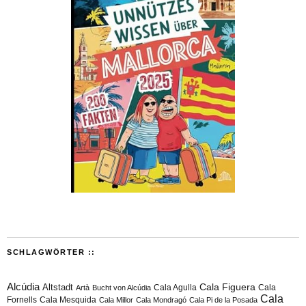
SCHLAGWÖRTER ::
Alcúdia
Cala Figuera
Altstadt
Cala Agulla
Cala
Artà
Bucht von Alcúdia
Cala
Fornells
Cala Mesquida
Cala Millor
Cala Mondragó
Cala Pi de la Posada