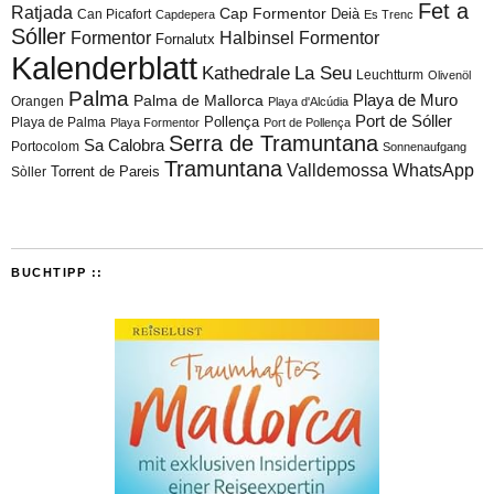
Fet a
Ratjada
Cap Formentor
Can Picafort
Deià
Capdepera
Es Trenc
Sóller
Formentor
Halbinsel Formentor
Fornalutx
Kalenderblatt
Kathedrale
La Seu
Leuchtturm
Olivenöl
Palma
Playa de Muro
Palma de Mallorca
Orangen
Playa d'Alcúdia
Port de Sóller
Playa de Palma
Pollença
Playa Formentor
Port de Pollença
Serra de Tramuntana
Sa Calobra
Portocolom
Sonnenaufgang
Tramuntana
Valldemossa
WhatsApp
Torrent de Pareis
Sòller
BUCHTIPP ::