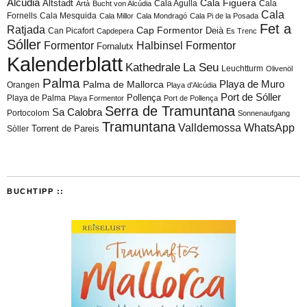
Alcúdia
Cala Figuera
Altstadt
Cala Agulla
Cala
Artà
Bucht von Alcúdia
Cala
Fornells
Cala Mesquida
Cala Millor
Cala Mondragó
Cala Pi de la Posada
Fet a
Ratjada
Cap Formentor
Can Picafort
Deià
Capdepera
Es Trenc
Sóller
Formentor
Halbinsel Formentor
Fornalutx
Kalenderblatt
Kathedrale
La Seu
Leuchtturm
Olivenöl
Palma
Playa de Muro
Palma de Mallorca
Orangen
Playa d'Alcúdia
Port de Sóller
Playa de Palma
Pollença
Playa Formentor
Port de Pollença
Serra de Tramuntana
Sa Calobra
Portocolom
Sonnenaufgang
Tramuntana
Valldemossa
WhatsApp
Torrent de Pareis
Sòller
BUCHTIPP ::