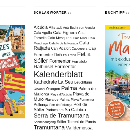
SCHLAGWÖRTER ::
BUCHTIPP ::
Alcúdia
Altstadt
Artà
Bucht von Alcúdia
Cala Figuera
Cala Agulla
Cala
Fornells
Cala Mesquida
Cala Millor
Cala
Cala
Mondragó
Cala Pi de la Posada
Ratjada
Cap
Can Picafort
Capdepera
Fet a
Formentor
Deià
Es Trenc
Sóller
Formentor
Fornalutx
Halbinsel Formentor
Kalenderblatt
Kathedrale
La Seu
Leuchtturm
Palma
Palma de
Orangen
Olivenöl
Playa de
Mallorca
Playa d'Alcúdia
Muro
Playa de Palma
Playa Formentor
Port de
Pollença
Port de Pollença
Sóller
Sa Calobra
Portocolom
Serra de Tramuntana
Torrent de Pareis
Sòller
Sonnenaufgang
Tramuntana
Valldemossa