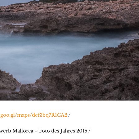
//goo.gl/maps/def3bq7R1CA2
/
erb Mallorca – Foto des Jahres 2015 /