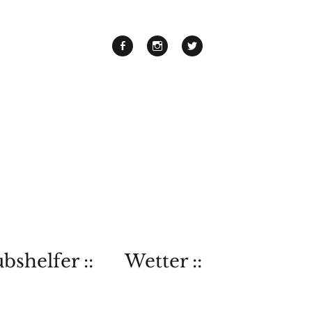
bshelfer ::
Wetter ::