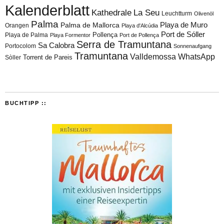
Kalenderblatt
Kathedrale
La Seu
Leuchtturm
Olivenöl
Palma
Playa de Muro
Palma de Mallorca
Orangen
Playa d'Alcúdia
Port de Sóller
Playa de Palma
Pollença
Playa Formentor
Port de Pollença
Serra de Tramuntana
Sa Calobra
Portocolom
Sonnenaufgang
Tramuntana
Valldemossa
WhatsApp
Torrent de Pareis
Sòller
BUCHTIPP ::