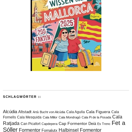
SCHLAGWÖRTER ::
Alcúdia
Cala Figuera
Altstadt
Cala Agulla
Cala
Artà
Bucht von Alcúdia
Cala
Fornells
Cala Mesquida
Cala Millor
Cala Mondragó
Cala Pi de la Posada
Fet a
Ratjada
Cap Formentor
Can Picafort
Deià
Capdepera
Es Trenc
Sóller
Formentor
Halbinsel Formentor
Fornalutx