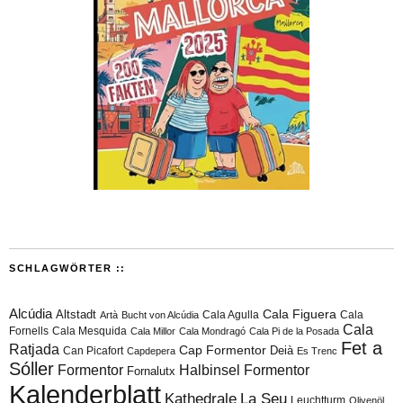
SCHLAGWÖRTER ::
Alcúdia
Cala Figuera
Altstadt
Cala Agulla
Cala
Artà
Bucht von Alcúdia
Cala
Fornells
Cala Mesquida
Cala Millor
Cala Mondragó
Cala Pi de la Posada
Fet a
Ratjada
Cap Formentor
Can Picafort
Deià
Capdepera
Es Trenc
Sóller
Formentor
Halbinsel Formentor
Fornalutx
Kalenderblatt
Kathedrale
La Seu
Leuchtturm
Olivenöl