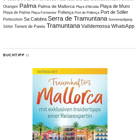
Palma
Playa de Muro
Palma de Mallorca
Orangen
Playa d'Alcúdia
Port de Sóller
Playa de Palma
Pollença
Playa Formentor
Port de Pollença
Serra de Tramuntana
Sa Calobra
Portocolom
Sonnenaufgang
Tramuntana
Valldemossa
WhatsApp
Torrent de Pareis
Sòller
BUCHTIPP ::