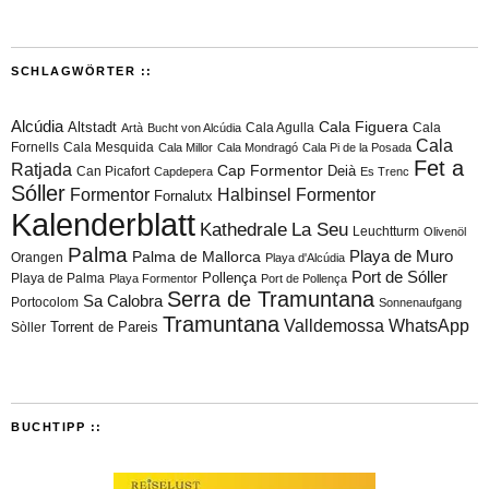
SCHLAGWÖRTER ::
Alcúdia
Cala Figuera
Altstadt
Cala Agulla
Cala
Artà
Bucht von Alcúdia
Cala
Fornells
Cala Mesquida
Cala Millor
Cala Mondragó
Cala Pi de la Posada
Fet a
Ratjada
Cap Formentor
Can Picafort
Deià
Capdepera
Es Trenc
Sóller
Formentor
Halbinsel Formentor
Fornalutx
Kalenderblatt
Kathedrale
La Seu
Leuchtturm
Olivenöl
Palma
Playa de Muro
Palma de Mallorca
Orangen
Playa d'Alcúdia
Port de Sóller
Playa de Palma
Pollença
Playa Formentor
Port de Pollença
Serra de Tramuntana
Sa Calobra
Portocolom
Sonnenaufgang
Tramuntana
Valldemossa
WhatsApp
Torrent de Pareis
Sòller
BUCHTIPP ::