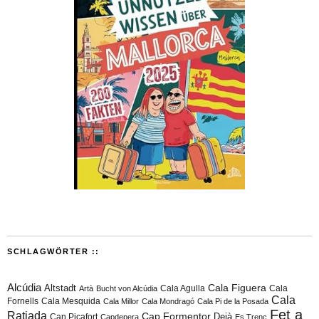
SCHLAGWÖRTER ::
Alcúdia
Cala Figuera
Altstadt
Cala Agulla
Cala
Artà
Bucht von Alcúdia
Cala
Fornells
Cala Mesquida
Cala Millor
Cala Mondragó
Cala Pi de la Posada
Fet a
Ratjada
Cap Formentor
Can Picafort
Deià
Capdepera
Es Trenc