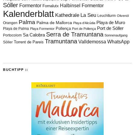
Sóller
Formentor
Halbinsel Formentor
Fornalutx
Kalenderblatt
Kathedrale
La Seu
Leuchtturm
Olivenöl
Palma
Playa de Muro
Palma de Mallorca
Orangen
Playa d'Alcúdia
Port de Sóller
Playa de Palma
Pollença
Playa Formentor
Port de Pollença
Serra de Tramuntana
Sa Calobra
Portocolom
Sonnenaufgang
Tramuntana
Valldemossa
WhatsApp
Torrent de Pareis
Sòller
BUCHTIPP ::