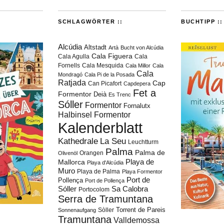
SCHLAGWÖRTER ::
BUCHTIPP ::
Alcúdia
Altstadt
Artà
Bucht von Alcúdia
Cala Figuera
Cala Agulla
Cala
Fornells
Cala Mesquida
Cala Millor
Cala
Cala
Mondragó
Cala Pi de la Posada
Ratjada
Cap
Can Picafort
Capdepera
Fet a
Formentor
Deià
Es Trenc
Sóller
Formentor
Fornalutx
Halbinsel Formentor
Kalenderblatt
Kathedrale
La Seu
Leuchtturm
Palma
Palma de
Orangen
Olivenöl
Playa de
Mallorca
Playa d'Alcúdia
Muro
Playa de Palma
Playa Formentor
Port de
Pollença
Port de Pollença
Sóller
Sa Calobra
Portocolom
Serra de Tramuntana
Torrent de Pareis
Sòller
Sonnenaufgang
Tramuntana
Valldemossa