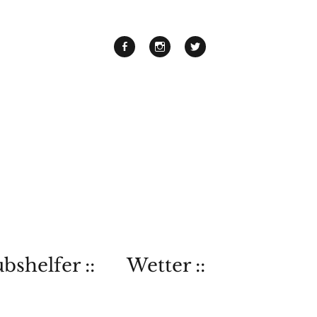
bshelfer ::
Wetter ::