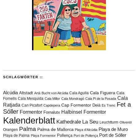
SCHLAGWÖRTER ::
Alcúdia
Cala Figuera
Altstadt
Cala Agulla
Cala
Artà
Bucht von Alcúdia
Cala
Fornells
Cala Mesquida
Cala Millor
Cala Mondragó
Cala Pi de la Posada
Fet a
Ratjada
Cap Formentor
Can Picafort
Deià
Capdepera
Es Trenc
Sóller
Formentor
Halbinsel Formentor
Fornalutx
Kalenderblatt
Kathedrale
La Seu
Leuchtturm
Olivenöl
Palma
Playa de Muro
Palma de Mallorca
Orangen
Playa d'Alcúdia
Port de Sóller
Playa de Palma
Pollença
Playa Formentor
Port de Pollença