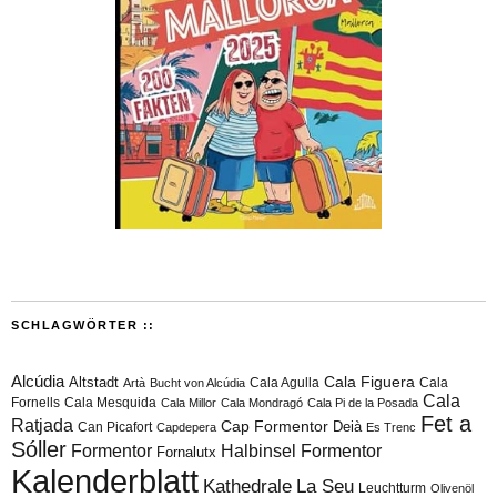
SCHLAGWÖRTER ::
Alcúdia
Cala Figuera
Altstadt
Cala Agulla
Cala
Artà
Bucht von Alcúdia
Cala
Fornells
Cala Mesquida
Cala Millor
Cala Mondragó
Cala Pi de la Posada
Fet a
Ratjada
Cap Formentor
Can Picafort
Deià
Capdepera
Es Trenc
Sóller
Formentor
Halbinsel Formentor
Fornalutx
Kalenderblatt
Kathedrale
La Seu
Leuchtturm
Olivenöl