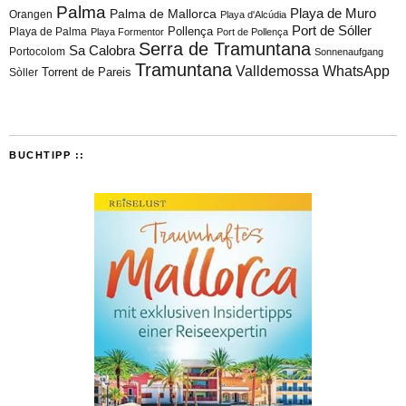
Palma
Playa de Muro
Palma de Mallorca
Orangen
Playa d'Alcúdia
Port de Sóller
Playa de Palma
Pollença
Playa Formentor
Port de Pollença
Serra de Tramuntana
Sa Calobra
Portocolom
Sonnenaufgang
Tramuntana
Valldemossa
WhatsApp
Torrent de Pareis
Sòller
BUCHTIPP ::