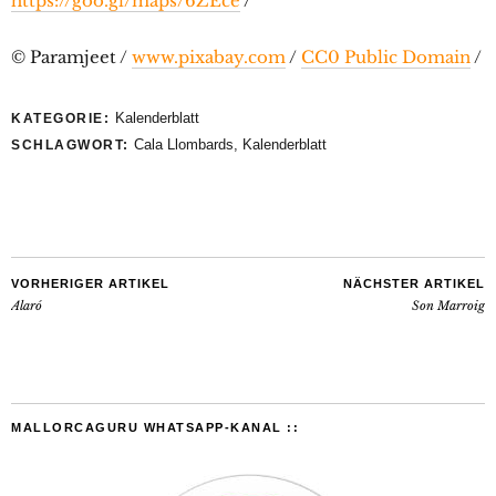
https://goo.gl/maps/6ZEce
/
© Paramjeet /
www.pixabay.com
/
CC0 Public Domain
/
Kalenderblatt
KATEGORIE:
Cala Llombards
,
Kalenderblatt
SCHLAGWORT:
VORHERIGER ARTIKEL
NÄCHSTER ARTIKEL
Alaró
Son Marroig
MALLORCAGURU WHATSAPP-KANAL ::