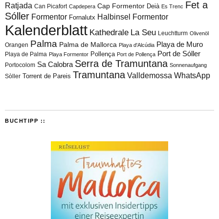
Fet a
Ratjada
Cap Formentor
Can Picafort
Deià
Capdepera
Es Trenc
Sóller
Formentor
Halbinsel Formentor
Fornalutx
Kalenderblatt
Kathedrale
La Seu
Leuchtturm
Olivenöl
Palma
Playa de Muro
Palma de Mallorca
Orangen
Playa d'Alcúdia
Port de Sóller
Playa de Palma
Pollença
Playa Formentor
Port de Pollença
Serra de Tramuntana
Sa Calobra
Portocolom
Sonnenaufgang
Tramuntana
Valldemossa
WhatsApp
Torrent de Pareis
Sòller
BUCHTIPP ::