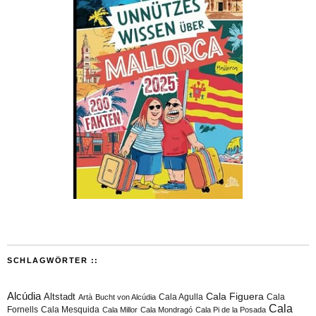
SCHLAGWÖRTER ::
Alcúdia
Cala Figuera
Altstadt
Cala Agulla
Cala
Artà
Bucht von Alcúdia
Cala
Fornells
Cala Mesquida
Cala Millor
Cala Mondragó
Cala Pi de la Posada