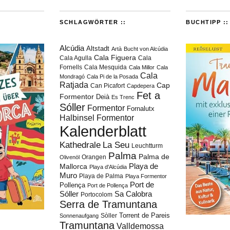
SCHLAGWÖRTER ::
BUCHTIPP ::
Alcúdia
Altstadt
Artà
Bucht von Alcúdia
Cala Figuera
Cala Agulla
Cala
Fornells
Cala Mesquida
Cala Millor
Cala
Cala
Mondragó
Cala Pi de la Posada
Ratjada
Cap
Can Picafort
Capdepera
Fet a
Formentor
Deià
Es Trenc
Sóller
Formentor
Fornalutx
Halbinsel Formentor
Kalenderblatt
Kathedrale
La Seu
Leuchtturm
Palma
Palma de
Orangen
Olivenöl
Playa de
Mallorca
Playa d'Alcúdia
Muro
Playa de Palma
Playa Formentor
Port de
Pollença
Port de Pollença
Sóller
Sa Calobra
Portocolom
Serra de Tramuntana
Torrent de Pareis
Sòller
Sonnenaufgang
Tramuntana
Valldemossa