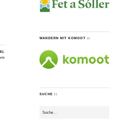
WANDERN MIT KOMOOT ::
EL
ein
SUCHE ::