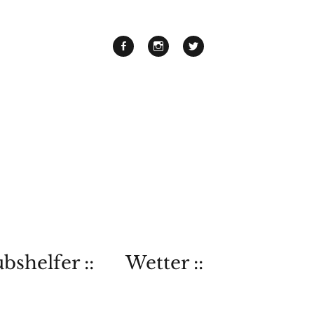
bshelfer ::
Wetter ::