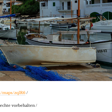
gl/maps/zqlR6
/
echte vorbehalten /