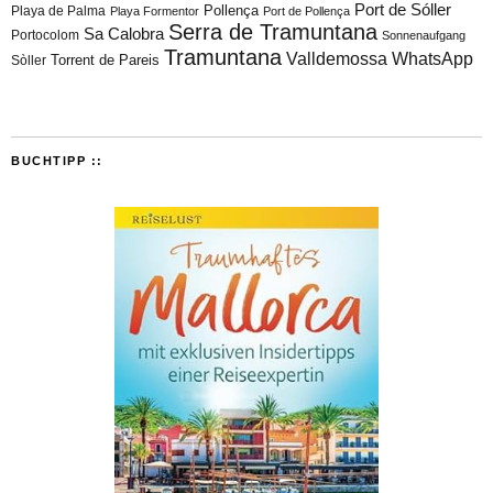
Port de Sóller
Playa de Palma
Pollença
Playa Formentor
Port de Pollença
Serra de Tramuntana
Sa Calobra
Portocolom
Sonnenaufgang
Tramuntana
Valldemossa
WhatsApp
Torrent de Pareis
Sòller
BUCHTIPP ::