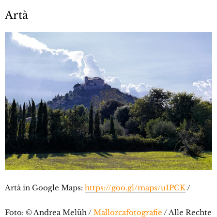
Artà
Artà in Google Maps:
https://goo.gl/maps/u1PCK
/
Foto: © Andrea Melüh /
Mallorcafotografie
/ Alle Rechte