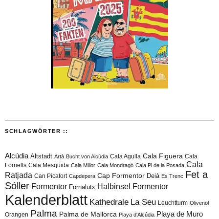
SCHLAGWÖRTER ::
Alcúdia
Cala Figuera
Altstadt
Cala Agulla
Cala
Artà
Bucht von Alcúdia
Cala
Fornells
Cala Mesquida
Cala Millor
Cala Mondragó
Cala Pi de la Posada
Fet a
Ratjada
Cap Formentor
Can Picafort
Deià
Capdepera
Es Trenc
Sóller
Formentor
Halbinsel Formentor
Fornalutx
Kalenderblatt
Kathedrale
La Seu
Leuchtturm
Olivenöl
Palma
Playa de Muro
Palma de Mallorca
Orangen
Playa d'Alcúdia