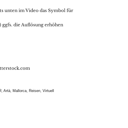
hts unten im Video das Symbol für
 ggfs. die Auflösung erhöhen
utterstock.com
R
,
Artà
,
Mallorca
,
Reisen
,
Virtuell