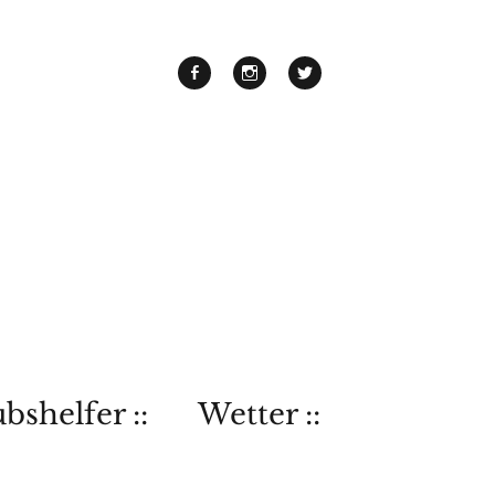
bshelfer ::
Wetter ::