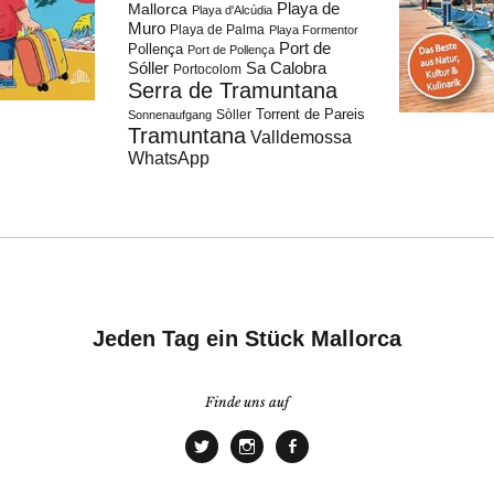
Playa de
Mallorca
Playa d'Alcúdia
Muro
Playa de Palma
Playa Formentor
Port de
Pollença
Port de Pollença
Sóller
Sa Calobra
Portocolom
Serra de Tramuntana
Torrent de Pareis
Sòller
Sonnenaufgang
Tramuntana
Valldemossa
WhatsApp
Jeden Tag ein Stück Mallorca
Finde uns auf