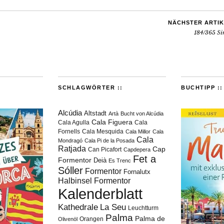
NÄCHSTER ARTIK
184/365 Si
SCHLAGWÖRTER ::
BUCHTIPP ::
Alcúdia
Altstadt
Artà
Bucht von Alcúdia
Cala Figuera
Cala Agulla
Cala
Fornells
Cala Mesquida
Cala Millor
Cala
Cala
Mondragó
Cala Pi de la Posada
Ratjada
Cap
Can Picafort
Capdepera
Fet a
Formentor
Deià
Es Trenc
Sóller
Formentor
Fornalutx
Halbinsel Formentor
Kalenderblatt
Kathedrale
La Seu
Leuchtturm
Palma
Palma de
Orangen
Olivenöl