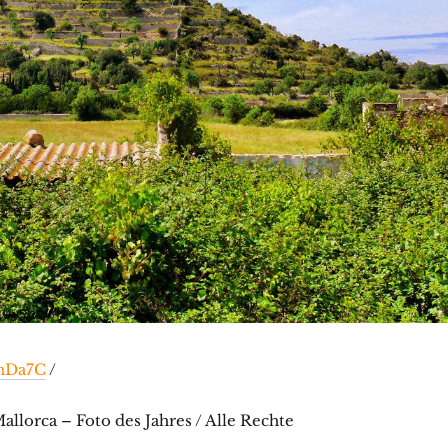
/nDa7C
/
llorca – Foto des Jahres / Alle Rechte