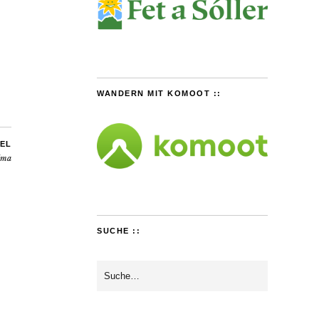
WANDERN MIT KOMOOT ::
EL
lma
SUCHE ::