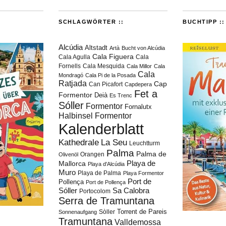
SCHLAGWÖRTER ::
BUCHTIPP ::
Alcúdia
Altstadt
Artà
Bucht von Alcúdia
Cala Figuera
Cala Agulla
Cala
Fornells
Cala Mesquida
Cala Millor
Cala
Cala
Mondragó
Cala Pi de la Posada
Ratjada
Cap
Can Picafort
Capdepera
Fet a
Formentor
Deià
Es Trenc
Sóller
Formentor
Fornalutx
Halbinsel Formentor
Kalenderblatt
Kathedrale
La Seu
Leuchtturm
Palma
Palma de
Orangen
Olivenöl
Playa de
Mallorca
Playa d'Alcúdia
Muro
Playa de Palma
Playa Formentor
Port de
Pollença
Port de Pollença
Sóller
Sa Calobra
Portocolom
Serra de Tramuntana
Torrent de Pareis
Sòller
Sonnenaufgang
Tramuntana
Valldemossa