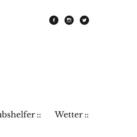
bshelfer ::
Wetter ::