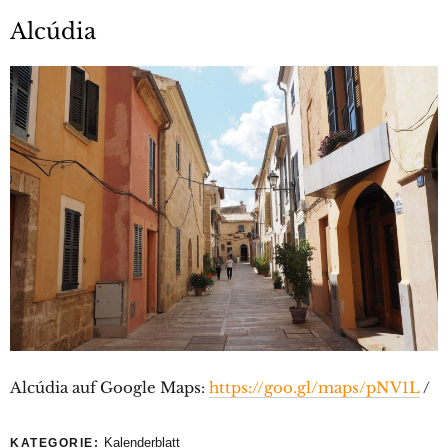
Alcúdia
Alcúdia auf Google Maps:
https://goo.gl/maps/pNV1L
/
Kalenderblatt
KATEGORIE: