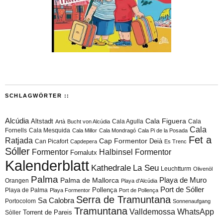
SCHLAGWÖRTER ::
Alcúdia
Cala Figuera
Altstadt
Cala Agulla
Cala
Artà
Bucht von Alcúdia
Cala
Fornells
Cala Mesquida
Cala Millor
Cala Mondragó
Cala Pi de la Posada
Fet a
Ratjada
Cap Formentor
Can Picafort
Deià
Capdepera
Es Trenc
Sóller
Formentor
Halbinsel Formentor
Fornalutx
Kalenderblatt
Kathedrale
La Seu
Leuchtturm
Olivenöl
Palma
Playa de Muro
Palma de Mallorca
Orangen
Playa d'Alcúdia
Port de Sóller
Playa de Palma
Pollença
Playa Formentor
Port de Pollença
Serra de Tramuntana
Sa Calobra
Portocolom
Sonnenaufgang
Tramuntana
Valldemossa
WhatsApp
Torrent de Pareis
Sòller