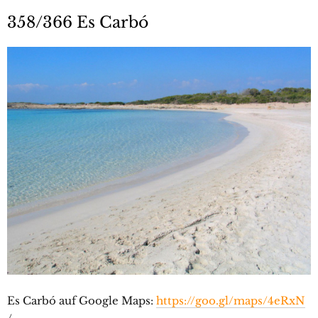
358/366 Es Carbó
Es Carbó auf Google Maps:
https://goo.gl/maps/4eRxN