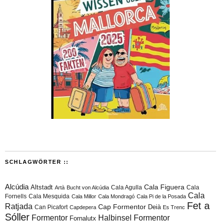
SCHLAGWÖRTER ::
Alcúdia
Cala Figuera
Altstadt
Cala Agulla
Cala
Artà
Bucht von Alcúdia
Cala
Fornells
Cala Mesquida
Cala Millor
Cala Mondragó
Cala Pi de la Posada
Fet a
Ratjada
Cap Formentor
Can Picafort
Deià
Capdepera
Es Trenc
Sóller
Formentor
Halbinsel Formentor
Fornalutx