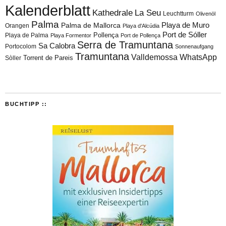
Kalenderblatt
Kathedrale
La Seu
Leuchtturm
Olivenöl
Palma
Playa de Muro
Palma de Mallorca
Orangen
Playa d'Alcúdia
Port de Sóller
Playa de Palma
Pollença
Playa Formentor
Port de Pollença
Serra de Tramuntana
Sa Calobra
Portocolom
Sonnenaufgang
Tramuntana
Valldemossa
WhatsApp
Torrent de Pareis
Sòller
BUCHTIPP ::