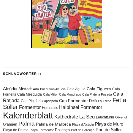
SCHLAGWÖRTER ::
Alcúdia
Cala Figuera
Altstadt
Cala Agulla
Cala
Artà
Bucht von Alcúdia
Cala
Fornells
Cala Mesquida
Cala Millor
Cala Mondragó
Cala Pi de la Posada
Fet a
Ratjada
Cap Formentor
Can Picafort
Deià
Capdepera
Es Trenc
Sóller
Formentor
Halbinsel Formentor
Fornalutx
Kalenderblatt
Kathedrale
La Seu
Leuchtturm
Olivenöl
Palma
Playa de Muro
Palma de Mallorca
Orangen
Playa d'Alcúdia
Port de Sóller
Playa de Palma
Pollença
Playa Formentor
Port de Pollença