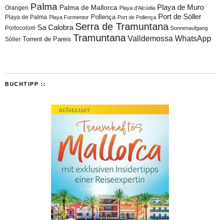
Palma
Playa de Muro
Palma de Mallorca
Orangen
Playa d'Alcúdia
Port de Sóller
Playa de Palma
Pollença
Playa Formentor
Port de Pollença
Serra de Tramuntana
Sa Calobra
Portocolom
Sonnenaufgang
Tramuntana
Valldemossa
WhatsApp
Torrent de Pareis
Sòller
BUCHTIPP ::