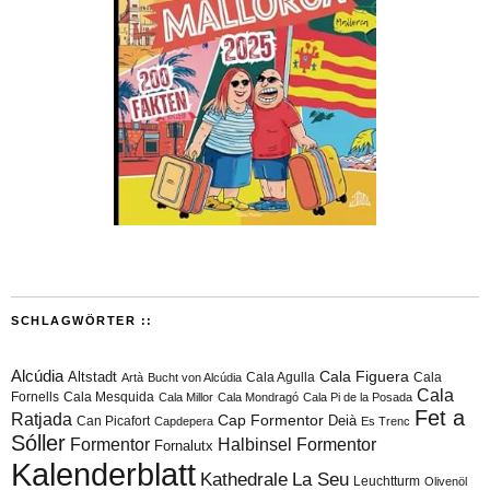
SCHLAGWÖRTER ::
Alcúdia
Cala Figuera
Altstadt
Cala Agulla
Cala
Artà
Bucht von Alcúdia
Cala
Fornells
Cala Mesquida
Cala Millor
Cala Mondragó
Cala Pi de la Posada
Fet a
Ratjada
Cap Formentor
Can Picafort
Deià
Capdepera
Es Trenc
Sóller
Formentor
Halbinsel Formentor
Fornalutx
Kalenderblatt
Kathedrale
La Seu
Leuchtturm
Olivenöl