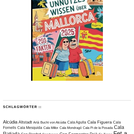
SCHLAGWÖRTER ::
Alcúdia
Cala Figuera
Altstadt
Cala Agulla
Cala
Artà
Bucht von Alcúdia
Cala
Fornells
Cala Mesquida
Cala Millor
Cala Mondragó
Cala Pi de la Posada
Fet a
Ratjada