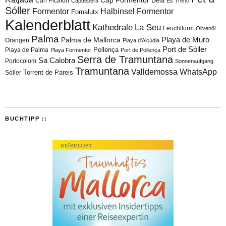
Cap Formentor
Can Picafort
Deià
Capdepera
Es Trenc
Sóller
Formentor
Halbinsel Formentor
Fornalutx
Kalenderblatt
Kathedrale
La Seu
Leuchtturm
Olivenöl
Palma
Playa de Muro
Palma de Mallorca
Orangen
Playa d'Alcúdia
Port de Sóller
Playa de Palma
Pollença
Playa Formentor
Port de Pollença
Serra de Tramuntana
Sa Calobra
Portocolom
Sonnenaufgang
Tramuntana
Valldemossa
WhatsApp
Torrent de Pareis
Sòller
BUCHTIPP ::