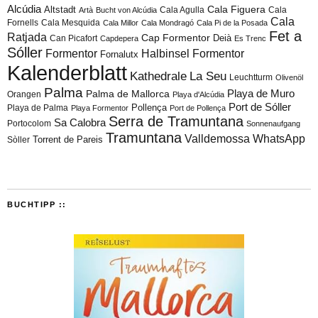
Alcúdia
Cala Figuera
Altstadt
Cala Agulla
Cala
Artà
Bucht von Alcúdia
Cala
Fornells
Cala Mesquida
Cala Millor
Cala Mondragó
Cala Pi de la Posada
Fet a
Ratjada
Cap Formentor
Can Picafort
Deià
Capdepera
Es Trenc
Sóller
Formentor
Halbinsel Formentor
Fornalutx
Kalenderblatt
Kathedrale
La Seu
Leuchtturm
Olivenöl
Palma
Playa de Muro
Palma de Mallorca
Orangen
Playa d'Alcúdia
Port de Sóller
Playa de Palma
Pollença
Playa Formentor
Port de Pollença
Serra de Tramuntana
Sa Calobra
Portocolom
Sonnenaufgang
Tramuntana
Valldemossa
WhatsApp
Torrent de Pareis
Sòller
BUCHTIPP ::