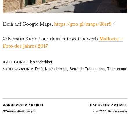
Deià auf Google Maps:
https://goo.gl/maps/38sr9
/
© Kerstin Kühn / aus dem Fotowettbewerb
Mallorca –
Foto des Jahres 2017
Kalenderblatt
KATEGORIE:
Deià
,
Kalenderblatt
,
Serra de Tramuntana
,
Tramuntana
SCHLAGWORT:
VORHERIGER ARTIKEL
NÄCHSTER ARTIKEL
326/365 Mallorca pur
328/365 Bei Santanyí