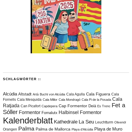
SCHLAGWÖRTER ::
Alcúdia
Cala Figuera
Altstadt
Cala Agulla
Cala
Artà
Bucht von Alcúdia
Cala
Fornells
Cala Mesquida
Cala Millor
Cala Mondragó
Cala Pi de la Posada
Fet a
Ratjada
Cap Formentor
Can Picafort
Deià
Capdepera
Es Trenc
Sóller
Formentor
Halbinsel Formentor
Fornalutx
Kalenderblatt
Kathedrale
La Seu
Leuchtturm
Olivenöl
Palma
Playa de Muro
Palma de Mallorca
Orangen
Playa d'Alcúdia