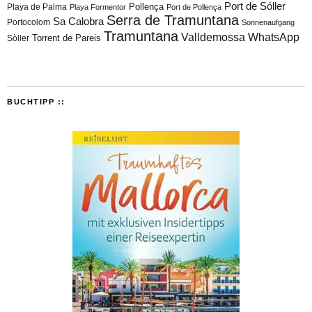
Port de Sóller
Playa de Palma
Pollença
Playa Formentor
Port de Pollença
Serra de Tramuntana
Sa Calobra
Portocolom
Sonnenaufgang
Tramuntana
Valldemossa
WhatsApp
Torrent de Pareis
Sòller
BUCHTIPP ::