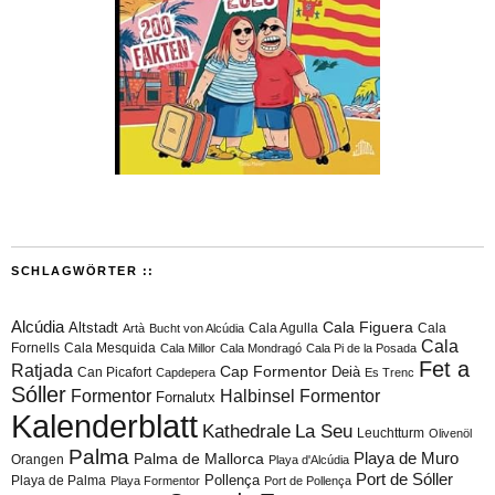
SCHLAGWÖRTER ::
Alcúdia
Cala Figuera
Altstadt
Cala Agulla
Cala
Artà
Bucht von Alcúdia
Cala
Fornells
Cala Mesquida
Cala Millor
Cala Mondragó
Cala Pi de la Posada
Fet a
Ratjada
Cap Formentor
Can Picafort
Deià
Capdepera
Es Trenc
Sóller
Formentor
Halbinsel Formentor
Fornalutx
Kalenderblatt
Kathedrale
La Seu
Leuchtturm
Olivenöl
Palma
Playa de Muro
Palma de Mallorca
Orangen
Playa d'Alcúdia
Port de Sóller
Playa de Palma
Pollença
Playa Formentor
Port de Pollença