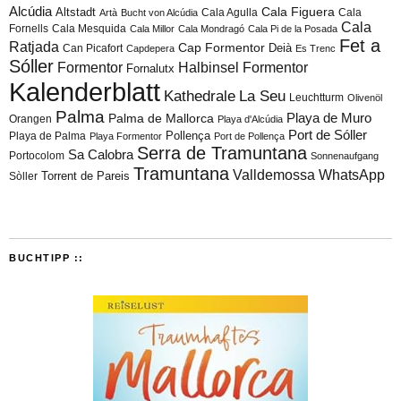
Alcúdia
Cala Figuera
Altstadt
Cala Agulla
Cala
Artà
Bucht von Alcúdia
Cala
Fornells
Cala Mesquida
Cala Millor
Cala Mondragó
Cala Pi de la Posada
Fet a
Ratjada
Cap Formentor
Can Picafort
Deià
Capdepera
Es Trenc
Sóller
Formentor
Halbinsel Formentor
Fornalutx
Kalenderblatt
Kathedrale
La Seu
Leuchtturm
Olivenöl
Palma
Playa de Muro
Palma de Mallorca
Orangen
Playa d'Alcúdia
Port de Sóller
Playa de Palma
Pollença
Playa Formentor
Port de Pollença
Serra de Tramuntana
Sa Calobra
Portocolom
Sonnenaufgang
Tramuntana
Valldemossa
WhatsApp
Torrent de Pareis
Sòller
BUCHTIPP ::