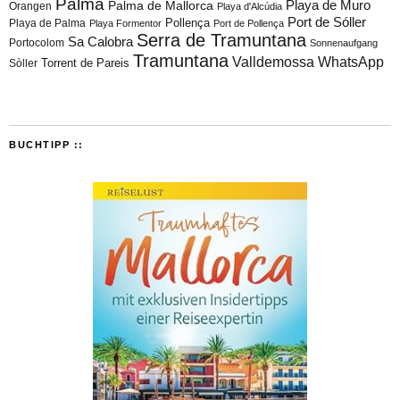
Palma
Playa de Muro
Palma de Mallorca
Orangen
Playa d'Alcúdia
Port de Sóller
Playa de Palma
Pollença
Playa Formentor
Port de Pollença
Serra de Tramuntana
Sa Calobra
Portocolom
Sonnenaufgang
Tramuntana
Valldemossa
WhatsApp
Torrent de Pareis
Sòller
BUCHTIPP ::