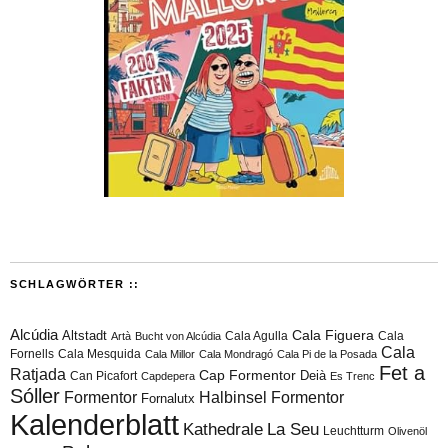
SCHLAGWÖRTER ::
Alcúdia
Cala Figuera
Altstadt
Cala Agulla
Cala
Artà
Bucht von Alcúdia
Cala
Fornells
Cala Mesquida
Cala Millor
Cala Mondragó
Cala Pi de la Posada
Fet a
Ratjada
Cap Formentor
Can Picafort
Deià
Capdepera
Es Trenc
Sóller
Formentor
Halbinsel Formentor
Fornalutx
Kalenderblatt
Kathedrale
La Seu
Leuchtturm
Olivenöl