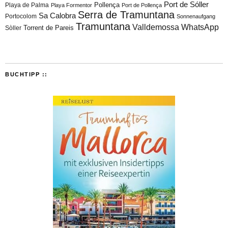
Port de Sóller
Playa de Palma
Pollença
Playa Formentor
Port de Pollença
Serra de Tramuntana
Sa Calobra
Portocolom
Sonnenaufgang
Tramuntana
Valldemossa
WhatsApp
Torrent de Pareis
Sòller
BUCHTIPP ::