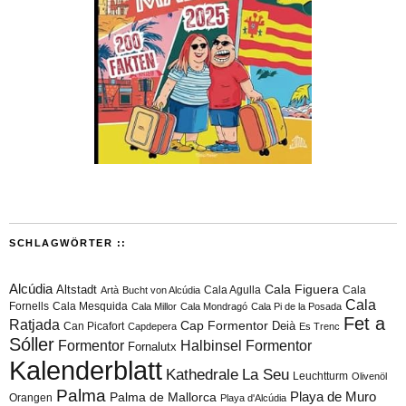
SCHLAGWÖRTER ::
Alcúdia
Cala Figuera
Altstadt
Cala Agulla
Cala
Artà
Bucht von Alcúdia
Cala
Fornells
Cala Mesquida
Cala Millor
Cala Mondragó
Cala Pi de la Posada
Fet a
Ratjada
Cap Formentor
Can Picafort
Deià
Capdepera
Es Trenc
Sóller
Formentor
Halbinsel Formentor
Fornalutx
Kalenderblatt
Kathedrale
La Seu
Leuchtturm
Olivenöl
Palma
Playa de Muro
Palma de Mallorca
Orangen
Playa d'Alcúdia