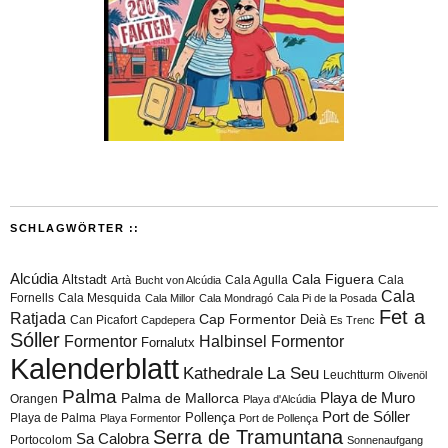
SCHLAGWÖRTER ::
Alcúdia
Cala Figuera
Altstadt
Cala Agulla
Cala
Artà
Bucht von Alcúdia
Cala
Fornells
Cala Mesquida
Cala Millor
Cala Mondragó
Cala Pi de la Posada
Fet a
Ratjada
Cap Formentor
Can Picafort
Deià
Capdepera
Es Trenc
Sóller
Formentor
Halbinsel Formentor
Fornalutx
Kalenderblatt
Kathedrale
La Seu
Leuchtturm
Olivenöl
Palma
Playa de Muro
Palma de Mallorca
Orangen
Playa d'Alcúdia
Port de Sóller
Playa de Palma
Pollença
Playa Formentor
Port de Pollença
Serra de Tramuntana
Sa Calobra
Portocolom
Sonnenaufgang