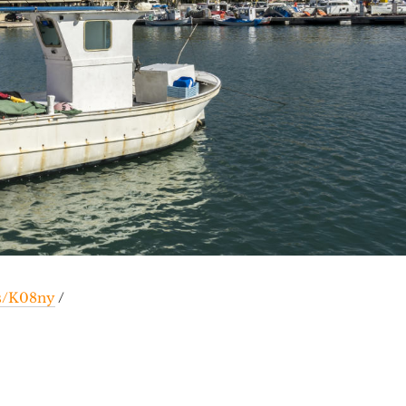
ps/K08ny
/