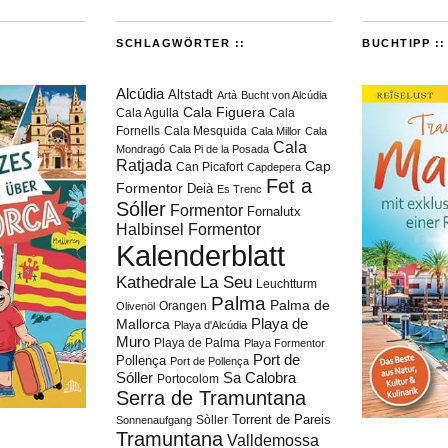
SCHLAGWÖRTER ::
BUCHTIPP ::
Alcúdia
Altstadt
Artà
Bucht von Alcúdia
Cala Figuera
Cala Agulla
Cala
Fornells
Cala Mesquida
Cala Millor
Cala
Cala
Mondragó
Cala Pi de la Posada
Ratjada
Cap
Can Picafort
Capdepera
Fet a
Formentor
Deià
Es Trenc
Sóller
Formentor
Fornalutx
Halbinsel Formentor
Kalenderblatt
Kathedrale
La Seu
Leuchtturm
Palma
Palma de
Orangen
Olivenöl
Playa de
Mallorca
Playa d'Alcúdia
Muro
Playa de Palma
Playa Formentor
Port de
Pollença
Port de Pollença
Sóller
Sa Calobra
Portocolom
Serra de Tramuntana
Torrent de Pareis
Sòller
Sonnenaufgang
Tramuntana
Valldemossa