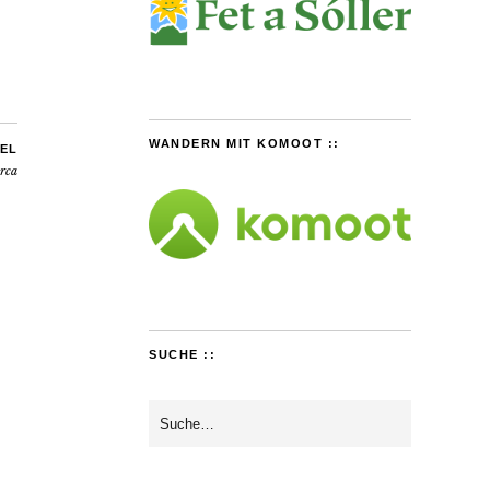
WANDERN MIT KOMOOT ::
EL
orca
SUCHE ::