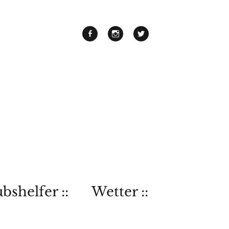
bshelfer ::
Wetter ::