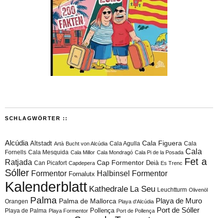
SCHLAGWÖRTER ::
Alcúdia
Cala Figuera
Altstadt
Cala Agulla
Cala
Artà
Bucht von Alcúdia
Cala
Fornells
Cala Mesquida
Cala Millor
Cala Mondragó
Cala Pi de la Posada
Fet a
Ratjada
Cap Formentor
Can Picafort
Deià
Capdepera
Es Trenc
Sóller
Formentor
Halbinsel Formentor
Fornalutx
Kalenderblatt
Kathedrale
La Seu
Leuchtturm
Olivenöl
Palma
Playa de Muro
Palma de Mallorca
Orangen
Playa d'Alcúdia
Port de Sóller
Playa de Palma
Pollença
Playa Formentor
Port de Pollença