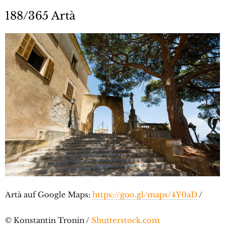
188/365 Artà
Artà auf Google Maps:
https://goo.gl/maps/4Y0aD
/
© Konstantin Tronin /
Shutterstock.com