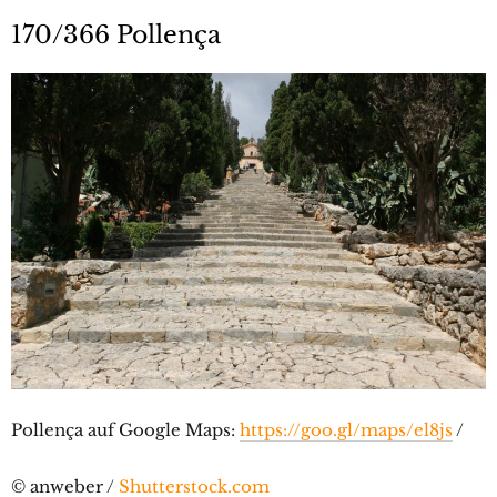
170/366 Pollença
Pollença auf Google Maps:
https://goo.gl/maps/el8js
/
© anweber /
Shutterstock.com