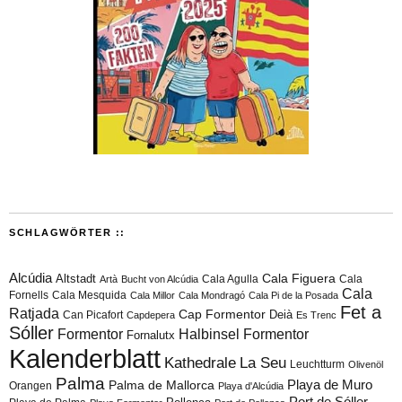
SCHLAGWÖRTER ::
Alcúdia
Cala Figuera
Altstadt
Cala Agulla
Cala
Artà
Bucht von Alcúdia
Cala
Fornells
Cala Mesquida
Cala Millor
Cala Mondragó
Cala Pi de la Posada
Fet a
Ratjada
Cap Formentor
Can Picafort
Deià
Capdepera
Es Trenc
Sóller
Formentor
Halbinsel Formentor
Fornalutx
Kalenderblatt
Kathedrale
La Seu
Leuchtturm
Olivenöl
Palma
Playa de Muro
Palma de Mallorca
Orangen
Playa d'Alcúdia
Port de Sóller