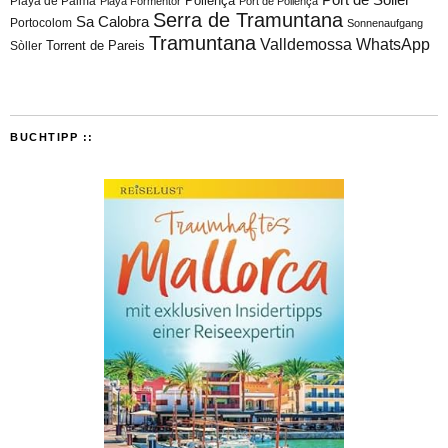
Playa de Palma
Pollença
Playa Formentor
Port de Pollença
Serra de Tramuntana
Sa Calobra
Portocolom
Sonnenaufgang
Tramuntana
Valldemossa
WhatsApp
Torrent de Pareis
Sòller
BUCHTIPP ::