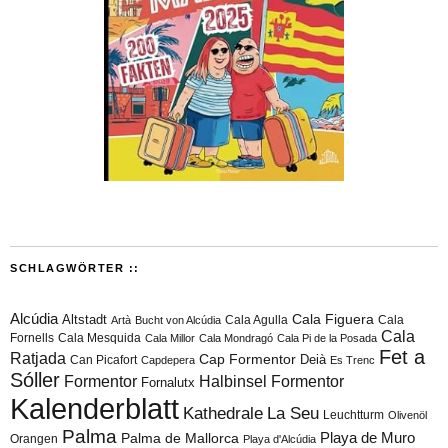
SCHLAGWÖRTER ::
Alcúdia
Cala Figuera
Altstadt
Cala Agulla
Cala
Artà
Bucht von Alcúdia
Cala
Fornells
Cala Mesquida
Cala Millor
Cala Mondragó
Cala Pi de la Posada
Fet a
Ratjada
Cap Formentor
Can Picafort
Deià
Capdepera
Es Trenc
Sóller
Formentor
Halbinsel Formentor
Fornalutx
Kalenderblatt
Kathedrale
La Seu
Leuchtturm
Olivenöl
Palma
Playa de Muro
Palma de Mallorca
Orangen
Playa d'Alcúdia