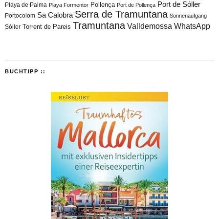
Port de Sóller
Playa de Palma
Pollença
Playa Formentor
Port de Pollença
Serra de Tramuntana
Sa Calobra
Portocolom
Sonnenaufgang
Tramuntana
Valldemossa
WhatsApp
Torrent de Pareis
Sòller
BUCHTIPP ::