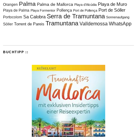
Palma
Playa de Muro
Palma de Mallorca
Orangen
Playa d'Alcúdia
Port de Sóller
Playa de Palma
Pollença
Playa Formentor
Port de Pollença
Serra de Tramuntana
Sa Calobra
Portocolom
Sonnenaufgang
Tramuntana
Valldemossa
WhatsApp
Torrent de Pareis
Sòller
BUCHTIPP ::