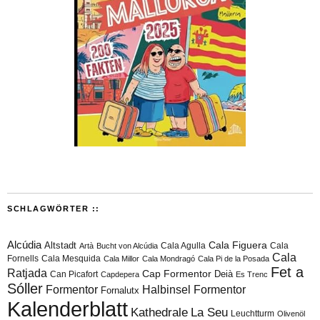
SCHLAGWÖRTER ::
Alcúdia
Cala Figuera
Altstadt
Cala Agulla
Cala
Artà
Bucht von Alcúdia
Cala
Fornells
Cala Mesquida
Cala Millor
Cala Mondragó
Cala Pi de la Posada
Fet a
Ratjada
Cap Formentor
Can Picafort
Deià
Capdepera
Es Trenc
Sóller
Formentor
Halbinsel Formentor
Fornalutx
Kalenderblatt
Kathedrale
La Seu
Leuchtturm
Olivenöl