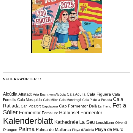
SCHLAGWÖRTER ::
Alcúdia
Cala Figuera
Altstadt
Cala Agulla
Cala
Artà
Bucht von Alcúdia
Cala
Fornells
Cala Mesquida
Cala Millor
Cala Mondragó
Cala Pi de la Posada
Fet a
Ratjada
Cap Formentor
Can Picafort
Deià
Capdepera
Es Trenc
Sóller
Formentor
Halbinsel Formentor
Fornalutx
Kalenderblatt
Kathedrale
La Seu
Leuchtturm
Olivenöl
Palma
Playa de Muro
Palma de Mallorca
Orangen
Playa d'Alcúdia