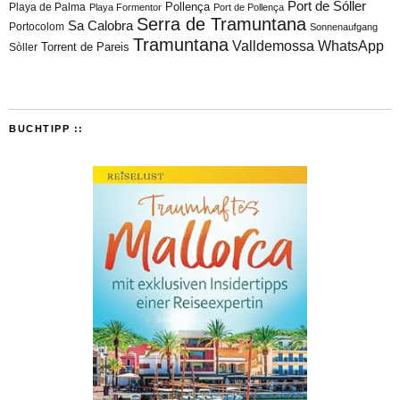
Port de Sóller
Playa de Palma
Pollença
Playa Formentor
Port de Pollença
Serra de Tramuntana
Sa Calobra
Portocolom
Sonnenaufgang
Tramuntana
Valldemossa
WhatsApp
Torrent de Pareis
Sòller
BUCHTIPP ::