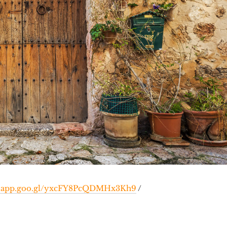
s.app.goo.gl/yxcFY8PcQDMHx3Kh9
/