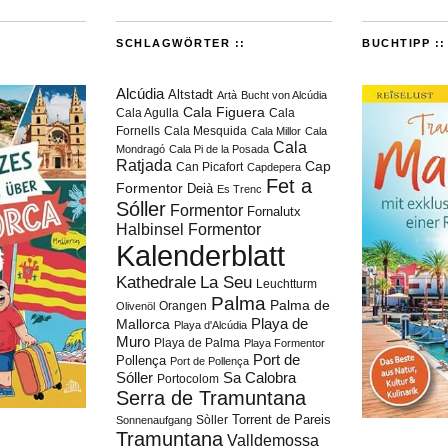
SCHLAGWÖRTER ::
BUCHTIPP ::
Alcúdia
Altstadt
Artà
Bucht von Alcúdia
Cala Figuera
Cala Agulla
Cala
Fornells
Cala Mesquida
Cala Millor
Cala
Cala
Mondragó
Cala Pi de la Posada
Ratjada
Cap
Can Picafort
Capdepera
Fet a
Formentor
Deià
Es Trenc
Sóller
Formentor
Fornalutx
Halbinsel Formentor
Kalenderblatt
Kathedrale
La Seu
Leuchtturm
Palma
Palma de
Orangen
Olivenöl
Playa de
Mallorca
Playa d'Alcúdia
Muro
Playa de Palma
Playa Formentor
Port de
Pollença
Port de Pollença
Sóller
Sa Calobra
Portocolom
Serra de Tramuntana
Torrent de Pareis
Sòller
Sonnenaufgang
Tramuntana
Valldemossa