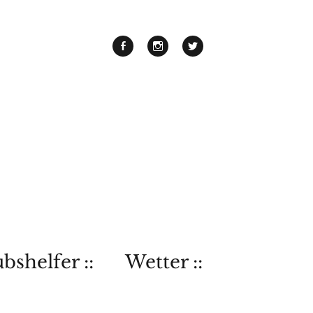
bshelfer ::
Wetter ::