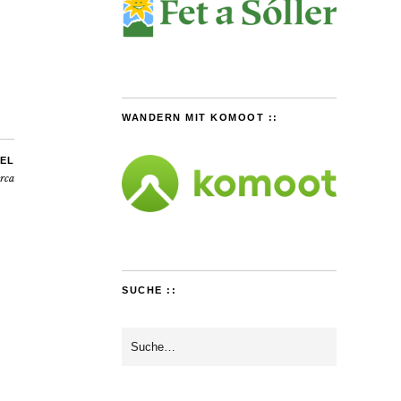
WANDERN MIT KOMOOT ::
EL
rca
SUCHE ::