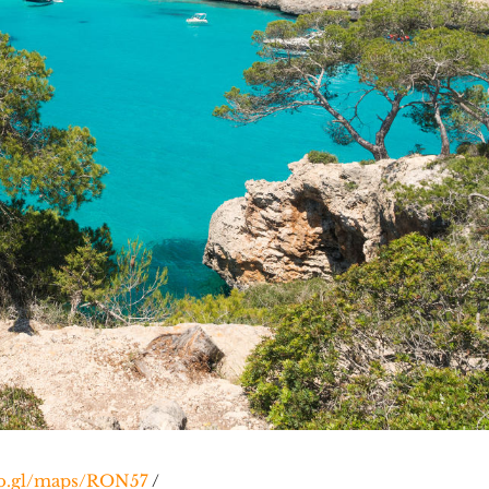
oo.gl/maps/RON57
/