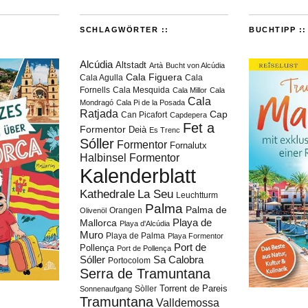
SCHLAGWÖRTER ::
BUCHTIPP ::
Alcúdia
Altstadt
Artà
Bucht von Alcúdia
Cala Figuera
Cala Agulla
Cala
Fornells
Cala Mesquida
Cala Millor
Cala
Cala
Mondragó
Cala Pi de la Posada
Ratjada
Cap
Can Picafort
Capdepera
Fet a
Formentor
Deià
Es Trenc
Sóller
Formentor
Fornalutx
Halbinsel Formentor
Kalenderblatt
Kathedrale
La Seu
Leuchtturm
Palma
Palma de
Orangen
Olivenöl
Playa de
Mallorca
Playa d'Alcúdia
Muro
Playa de Palma
Playa Formentor
Port de
Pollença
Port de Pollença
Sóller
Sa Calobra
Portocolom
Serra de Tramuntana
Torrent de Pareis
Sòller
Sonnenaufgang
Tramuntana
Valldemossa