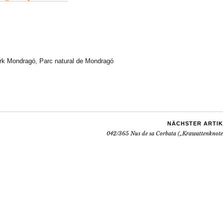
rk Mondragó
,
Parc natural de Mondragó
NÄCHSTER ARTIK
042/365 Nus de sa Corbata („Krawattenknote