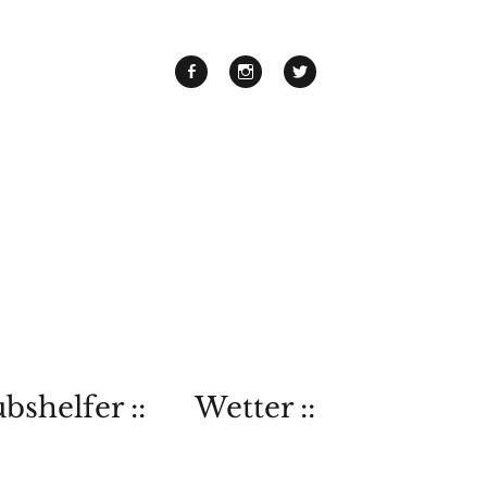
bshelfer ::
Wetter ::