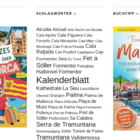
SCHLAGWÖRTER ::
BUCHTIPP ::
Alcúdia
Altstadt
Artà
Bucht von Alcúdia
Cala Figuera
Cala Agulla
Cala
Fornells
Cala Mesquida
Cala Millor
Cala
Cala
Mondragó
Cala Pi de la Posada
Ratjada
Cap
Can Picafort
Capdepera
Fet a
Formentor
Deià
Es Trenc
Sóller
Formentor
Fornalutx
Halbinsel Formentor
Kalenderblatt
Kathedrale
La Seu
Leuchtturm
Palma
Palma de
Orangen
Olivenöl
Playa de
Mallorca
Playa d'Alcúdia
Muro
Playa de Palma
Playa Formentor
Port de
Pollença
Port de Pollença
Sóller
Sa Calobra
Portocolom
Serra de Tramuntana
Torrent de Pareis
Sòller
Sonnenaufgang
Tramuntana
Valldemossa