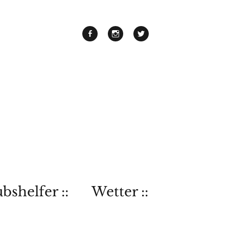
bshelfer ::
Wetter ::