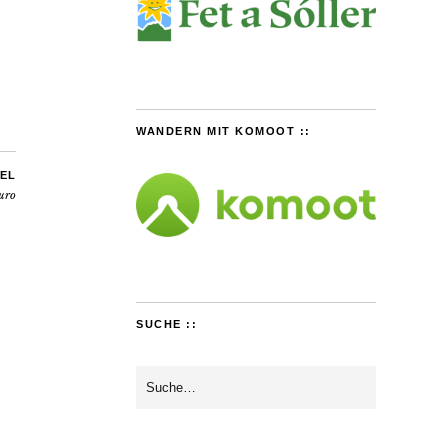
WANDERN MIT KOMOOT ::
EL
uro
SUCHE ::