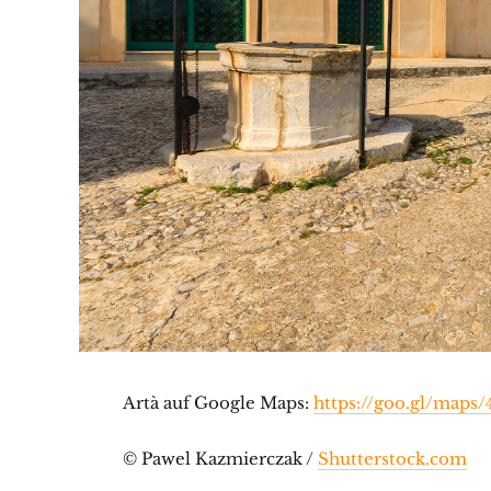
Artà auf Google Maps:
https://goo.gl/maps
© Pawel Kazmierczak /
Shutterstock.com