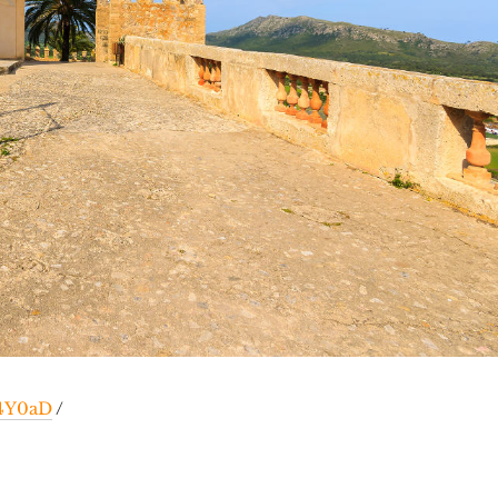
/4Y0aD
/